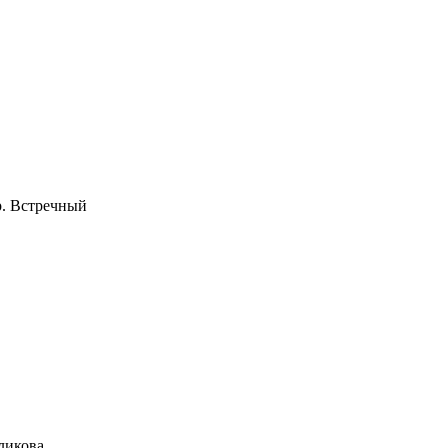
р. Встречный
уликова