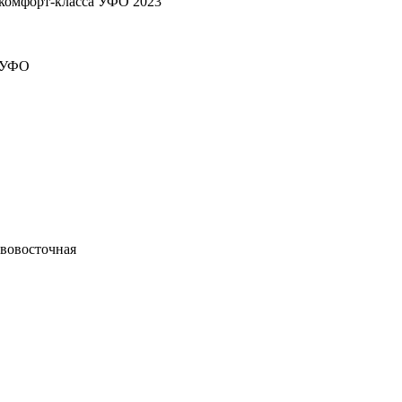
комфорт-класса УФО 2023
с УФО
ововосточная