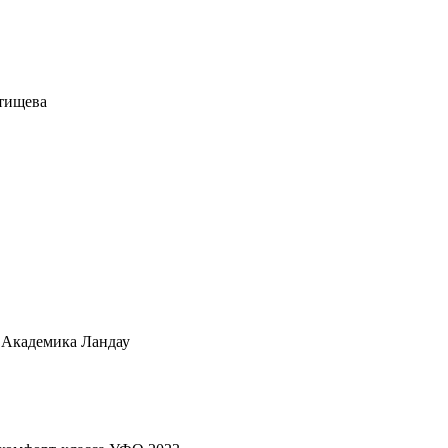
атищева
. Академика Ландау