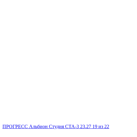
ПРОГРЕСС Альбион
Студия
СТА-3
23.27
19
из 22