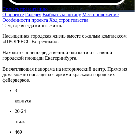
Скачать презентацию
О проекте
Галерея
Выбрать квартиру
Местоположение
Особенности проекта
Ход строительства
Там, где всегда кипит жизнь
Насыщенная городская жизнь вместе с жилым комплексом
«ПРОГРЕСС Встречный».
Находится в непосредственной близости от главной
городской площади Екатеринбурга.
Впечатляющая панорама на исторический центр. Прямо из
дома можно насладиться яркими красками городских
фейерверков.
3
корпуса
20-24
этажа
469